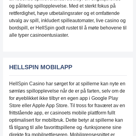
og pålitelig spillopplevelse. Med et sterkt fokus på
rettferdighet, høye utbetalingsrater og et omfattende
utvalg av spill, inkludert spilleautomater, live casino og
bordspill, er HellSpin godt rustet til å møte behovene til
alle typer casinoentusiaster.
HELLSPIN MOBILAPP
HellSpin Casino har sørget for at spillerne kan nyte en
sømløs spillopplevelse når de er på farten, selv om de
for øyeblikket ikke tilbyr en egen app i Google Play
Store eller Apple App Store. Til tross for fraværet av en
frittstående app, er casinoets mobile plattform fullt
optimalisert for mobilbruk. Dette betyr at spillerne kan
få tilgang til alle favorittspillene og -funksjonene sine
direkte fra mobilnettleseren. Mobilgrensesnittet er