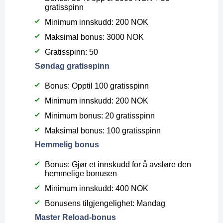
gratisspinn
Minimum innskudd: 200 NOK
Maksimal bonus: 3000 NOK
Gratisspinn: 50
Søndag gratisspinn
Bonus: Opptil 100 gratisspinn
Minimum innskudd: 200 NOK
Minimum bonus: 20 gratisspinn
Maksimal bonus: 100 gratisspinn
Hemmelig bonus
Bonus: Gjør et innskudd for å avsløre den
hemmelige bonusen
Minimum innskudd: 400 NOK
Bonusens tilgjengelighet: Mandag
Master Reload-bonus