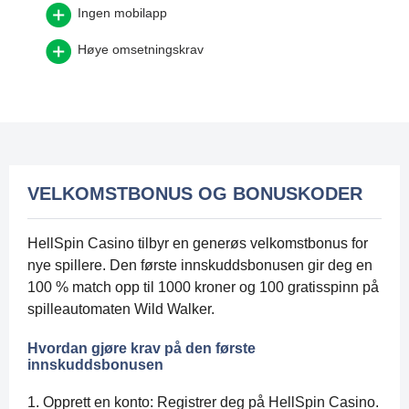
Ingen mobilapp
Høye omsetningskrav
VELKOMSTBONUS OG BONUSKODER
HellSpin Casino tilbyr en generøs velkomstbonus for
nye spillere. Den første innskuddsbonusen gir deg en
100 % match opp til 1000 kroner og 100 gratisspinn på
spilleautomaten Wild Walker.
Hvordan gjøre krav på den første
innskuddsbonusen
1. Opprett en konto: Registrer deg på HellSpin Casino.