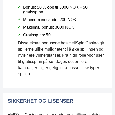
Bonus: 50 % opp til 3000 NOK + 50
gratisspinn
Minimum innskudd: 200 NOK
Maksimal bonus: 3000 NOK
Gratisspinn: 50
Disse ekstra bonusene hos HellSpin Casino gir
spillerne ulike muligheter til å øke spillingen og
nyte flere vinnersjanser. Fra high roller-bonuser
til gratisspinn på søndager, det er flere
kampanjer tilgjengelig for å passe ulike typer
spillere.
SIKKERHET OG LISENSER
HellSpin Casino opererer under en spillisens utstedt