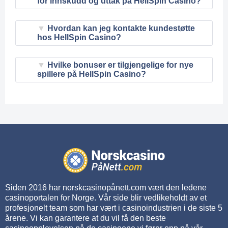
for innskudd og uttak på HellSpin Casino?
spillerbeskyttelse.
inkludert over 7000 spilleautomater, bordspill som
rulett, blackjack og baccarat, samt et stort utvalg av
live dealer-spill. Populære spilleautomater
HellSpin Casino støtter ulike betalingsmetoder for
▼
Hvordan kan jeg kontakte kundestøtte
hos HellSpin Casino?
inkluderer titler fra toppleverandører som Pragmatic
både innskudd og uttak. Spillere kan bruke Visa,
Play, NetEnt og Red Tiger.
Mastercard, Skrill, Neteller, ecoPayz, Jeton, Interac,
Perfect Money, Bitcoin, Litecoin og Ethereum. Hver
Spillere kan nå HellSpin Casinos kundestøtte via
▼
Hvilke bonuser er tilgjengelige for nye
spillere på HellSpin Casino?
metode har forskjellige behandlingstider og grenser.
flere kanaler, inkludert live chat og e-post.
Supportteamet er tilgjengelig 24/7 for å hjelpe deg
med eventuelle henvendelser eller problemer.
Nye spillere hos HellSpin Casino kan dra nytte av
Nettstedet tilbyr også en omfattende FAQ-seksjon
en sjenerøs velkomstpakke, som inkluderer en
for raske svar på vanlige spørsmål.
matchbonus på 100 % opp til 1 000 kroner og 100
gratisspinn ved første innskudd. I tillegg finnes det
en rekke løpende kampanjer, som reload-bonuser,
gratisspinn og et VIP-program for lojale spillere.
Siden 2016 har norskcasinopånett.com vært den ledene
casinoportalen for Norge. Vår side blir vedlikeholdt av et
profesjonelt team som har vært i casinoindustrien i de siste 5
årene. Vi kan garantere at du vil få den beste