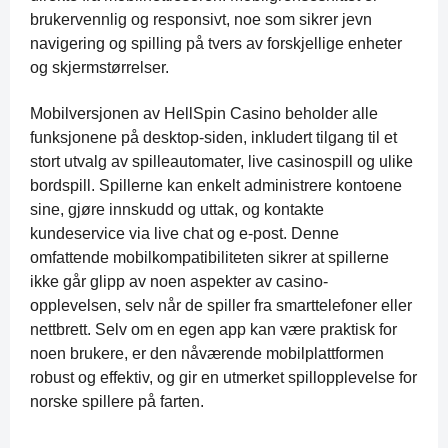
brukervennlig og responsivt, noe som sikrer jevn
navigering og spilling på tvers av forskjellige enheter
og skjermstørrelser.
Mobilversjonen av HellSpin Casino beholder alle
funksjonene på desktop-siden, inkludert tilgang til et
stort utvalg av spilleautomater, live casinospill og ulike
bordspill. Spillerne kan enkelt administrere kontoene
sine, gjøre innskudd og uttak, og kontakte
kundeservice via live chat og e-post. Denne
omfattende mobilkompatibiliteten sikrer at spillerne
ikke går glipp av noen aspekter av casino-
opplevelsen, selv når de spiller fra smarttelefoner eller
nettbrett. Selv om en egen app kan være praktisk for
noen brukere, er den nåværende mobilplattformen
robust og effektiv, og gir en utmerket spillopplevelse for
norske spillere på farten.