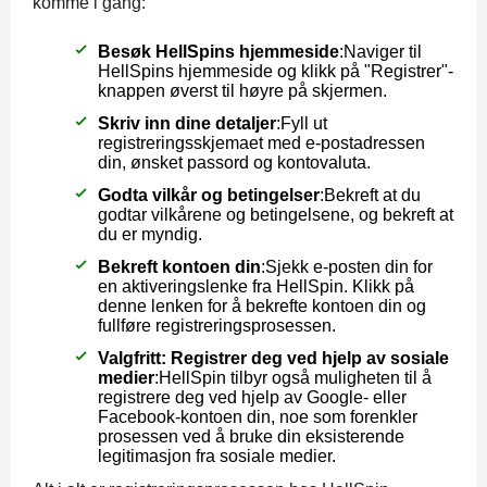
komme i gang:
Besøk HellSpins hjemmeside
:Naviger til
HellSpins hjemmeside og klikk på "Registrer"-
knappen øverst til høyre på skjermen.
Skriv inn dine detaljer
:Fyll ut
registreringsskjemaet med e-postadressen
din, ønsket passord og kontovaluta.
Godta vilkår og betingelser
:Bekreft at du
godtar vilkårene og betingelsene, og bekreft at
du er myndig.
Bekreft kontoen din
:Sjekk e-posten din for
en aktiveringslenke fra HellSpin. Klikk på
denne lenken for å bekrefte kontoen din og
fullføre registreringsprosessen.
Valgfritt: Registrer deg ved hjelp av sosiale
medier
:HellSpin tilbyr også muligheten til å
registrere deg ved hjelp av Google- eller
Facebook-kontoen din, noe som forenkler
prosessen ved å bruke din eksisterende
legitimasjon fra sosiale medier.