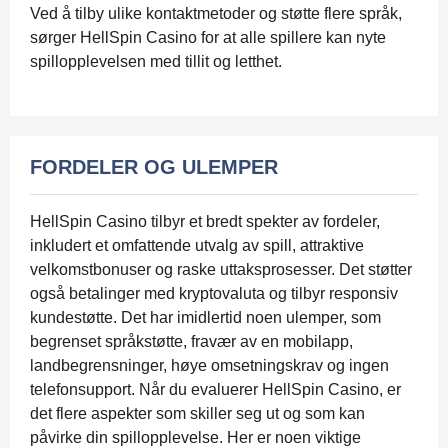
Ved å tilby ulike kontaktmetoder og støtte flere språk,
sørger HellSpin Casino for at alle spillere kan nyte
spillopplevelsen med tillit og letthet.
FORDELER OG ULEMPER
HellSpin Casino tilbyr et bredt spekter av fordeler,
inkludert et omfattende utvalg av spill, attraktive
velkomstbonuser og raske uttaksprosesser. Det støtter
også betalinger med kryptovaluta og tilbyr responsiv
kundestøtte. Det har imidlertid noen ulemper, som
begrenset språkstøtte, fravær av en mobilapp,
landbegrensninger, høye omsetningskrav og ingen
telefonsupport. Når du evaluerer HellSpin Casino, er
det flere aspekter som skiller seg ut og som kan
påvirke din spillopplevelse. Her er noen viktige