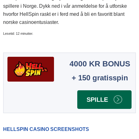
spillere i Norge. Dykk ned i vår anmeldelse for å utforske
hvorfor HellSpin raskt er i ferd med å bli en favoritt blant
norske casinoentusiaster.
Lesetid: 12 minutter.
4000 KR BONUS
+ 150 gratisspin
SPILLE
HELLSPIN CASINO SCREENSHOTS