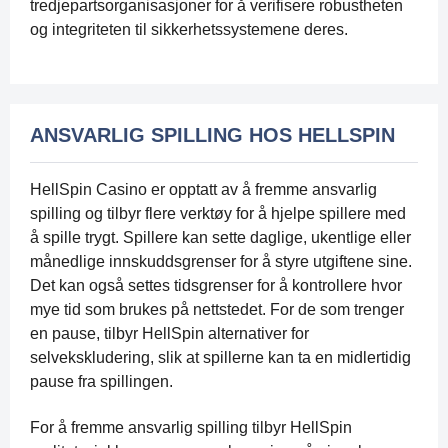
tredjepartsorganisasjoner for å verifisere robustheten
og integriteten til sikkerhetssystemene deres.
ANSVARLIG SPILLING HOS HELLSPIN
HellSpin Casino er opptatt av å fremme ansvarlig
spilling og tilbyr flere verktøy for å hjelpe spillere med
å spille trygt. Spillere kan sette daglige, ukentlige eller
månedlige innskuddsgrenser for å styre utgiftene sine.
Det kan også settes tidsgrenser for å kontrollere hvor
mye tid som brukes på nettstedet. For de som trenger
en pause, tilbyr HellSpin alternativer for
selvekskludering, slik at spillerne kan ta en midlertidig
pause fra spillingen.
For å fremme ansvarlig spilling tilbyr HellSpin