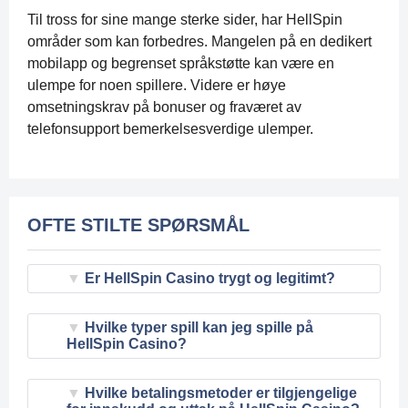
Til tross for sine mange sterke sider, har HellSpin
områder som kan forbedres. Mangelen på en dedikert
mobilapp og begrenset språkstøtte kan være en
ulempe for noen spillere. Videre er høye
omsetningskrav på bonuser og fraværet av
telefonsupport bemerkelsesverdige ulemper.
OFTE STILTE SPØRSMÅL
▼
Er HellSpin Casino trygt og legitimt?
Ja, HellSpin Casino er trygt og legitimt. Det opererer
▼
Hvilke typer spill kan jeg spille på
HellSpin Casino?
under en lisens fra Curacao Gaming Authority, noe
som sikrer at det overholder strenge regulatoriske
standarder for sikkerhet, rettferdighet og
HellSpin Casino tilbyr et bredt utvalg av spill,
▼
Hvilke betalingsmetoder er tilgjengelige