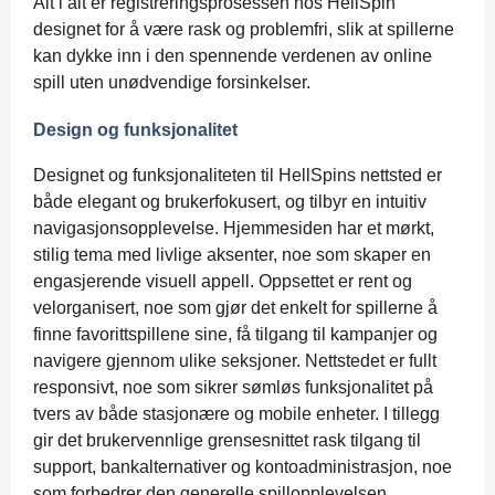
Alt i alt er registreringsprosessen hos HellSpin
designet for å være rask og problemfri, slik at spillerne
kan dykke inn i den spennende verdenen av online
spill uten unødvendige forsinkelser.
Design og funksjonalitet
Designet og funksjonaliteten til HellSpins nettsted er
både elegant og brukerfokusert, og tilbyr en intuitiv
navigasjonsopplevelse. Hjemmesiden har et mørkt,
stilig tema med livlige aksenter, noe som skaper en
engasjerende visuell appell. Oppsettet er rent og
velorganisert, noe som gjør det enkelt for spillerne å
finne favorittspillene sine, få tilgang til kampanjer og
navigere gjennom ulike seksjoner. Nettstedet er fullt
responsivt, noe som sikrer sømløs funksjonalitet på
tvers av både stasjonære og mobile enheter. I tillegg
gir det brukervennlige grensesnittet rask tilgang til
support, bankalternativer og kontoadministrasjon, noe
som forbedrer den generelle spillopplevelsen.