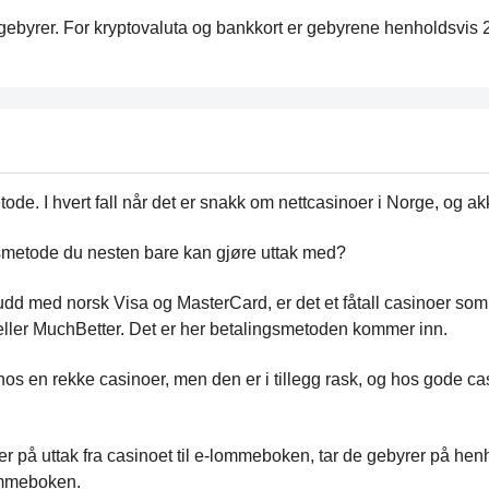
 gebyrer. For kryptovaluta og bankkort er gebyrene henholdsvis 
e. I hvert fall når det er snakk om nettcasinoer i Norge, og akk
gsmetode du nesten bare kan gjøre uttak med?
udd med norsk Visa og MasterCard, er det et fåtall casinoer so
 eller MuchBetter. Det er her betalingsmetoden kommer inn.
hos en rekke casinoer, men den er i tillegg rask, og hos gode ca
r på uttak fra casinoet til e-lommeboken, tar de gebyrer på hen
ommeboken.