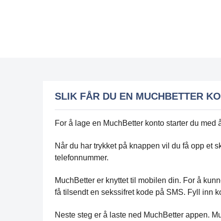
SLIK FÅR DU EN MUCHBETTER K
For å lage en MuchBetter konto starter du med å
Når du har trykket på knappen vil du få opp et 
telefonnummer.
MuchBetter er knyttet til mobilen din. For å kun
få tilsendt en sekssifret kode på SMS. Fyll inn ko
Neste steg er å laste ned MuchBetter appen. Mu