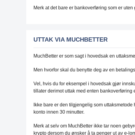
Merk at det bare er bankoverføring som er uten
UTTAK VIA MUCHBETTER
MuchBetter er som sagt i hovedsak en uttaksmetod
Men hvorfor skal du benytte deg av en betalin
Vel, hvis du for eksempel i hovedsak gjør innsk
tillater derimot uttak med enten bankoverføring
Ikke bare er den tilgjengelig som uttaksmetode 
konto innen 30 minutter.
Merk at selv om MuchBetter ikke tar noen gebyre
krypto dersom du ønsker å ta penger ut av e-l