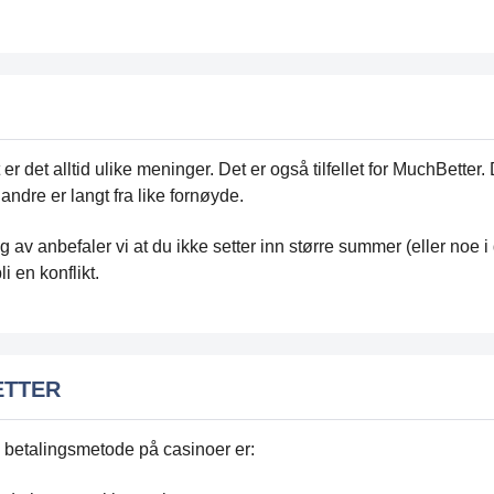
er det alltid ulike meninger. Det er også tilfellet for MuchBette
dre er langt fra like fornøyde.
v anbefaler vi at du ikke setter inn større summer (eller noe i de
i en konflikt.
ETTER
betalingsmetode på casinoer er: