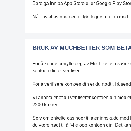
Bare gå inn på App Store eller Google Play Stor
Når installasjonen er fullført logger du inn med 
BRUK AV MUCHBETTER SOM BET
For å kunne benytte deg av MuchBetter i større g
kontoen din er verifisert.
For å verifisere kontoen din er du nødt til å se
Vi anbefaler at du verifiserer kontoen din med en
2200 kroner.
Selv om enkelte casinoer tillater innskudd med M
du være nødt til å fylle opp kontoen din. Det ka