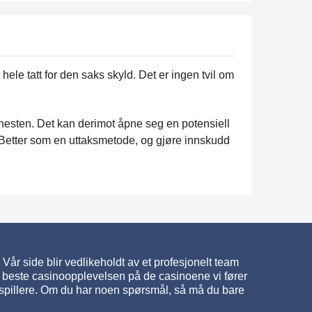
 hele tatt for den saks skyld. Det er ingen tvil om
jenesten. Det kan derimot åpne seg en potensiell
Better som en uttaksmetode, og gjøre innskudd
r side blir vedlikeholdt av et profesjonelt team
en beste casinoopplevelsen på de casinoene vi fører
e spillere. Om du har noen spørsmål, så må du bare