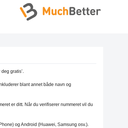
deg gratis’.
 inkluderer blant annet både navn og
eret er ditt. Når du verifiserer nummeret vil du
(iPhone) og Android (Huawei, Samsung osv.).