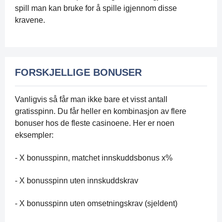
spill man kan bruke for å spille igjennom disse
kravene.
FORSKJELLIGE BONUSER
Vanligvis så får man ikke bare et visst antall
gratisspinn. Du får heller en kombinasjon av flere
bonuser hos de fleste casinoene. Her er noen
eksempler:
- X bonusspinn, matchet innskuddsbonus x%
- X bonusspinn uten innskuddskrav
- X bonusspinn uten omsetningskrav (sjeldent)