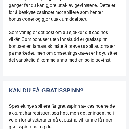
ganger før du kan gjøre uttak av gevinstene. Dette er
for å beskytte casinoet mot spillere som henter
bonuskroner og gjør uttak umiddelbart.
Som vanlig er det best om du sjekker ditt casinos
vilkår. Som bonuser uten innskudd er gratisspinn
bonuser en fantastisk måte å prøve ut spillautomater
på markedet, men om omsetningskravet er høyt, så er
det vanskelig å komme unna med en solid gevinst.
KAN DU FÅ GRATISSPINN?
Spesielt nye spillere får gratisspinn av casinoene de
akkurat har registrert seg hos, men det er ingenting i
veien for at veteraner på et casino vil kunne få noen
gratisspinn her og der.