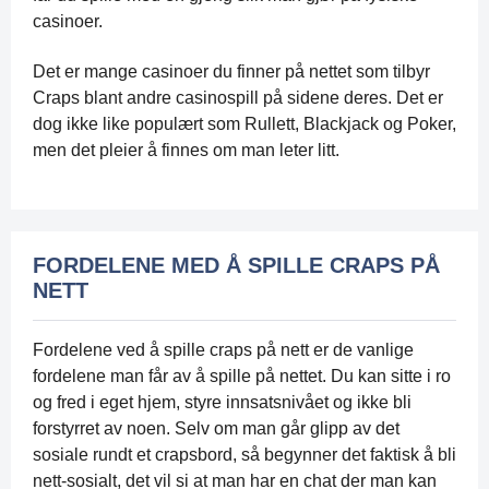
casinoer.
Det er mange casinoer du finner på nettet som tilbyr
Craps blant andre casinospill på sidene deres. Det er
dog ikke like populært som Rullett, Blackjack og Poker,
men det pleier å finnes om man leter litt.
FORDELENE MED Å SPILLE CRAPS PÅ
NETT
Fordelene ved å spille craps på nett er de vanlige
fordelene man får av å spille på nettet. Du kan sitte i ro
og fred i eget hjem, styre innsatsnivået og ikke bli
forstyrret av noen. Selv om man går glipp av det
sosiale rundt et crapsbord, så begynner det faktisk å bli
nett-sosialt, det vil si at man har en chat der man kan