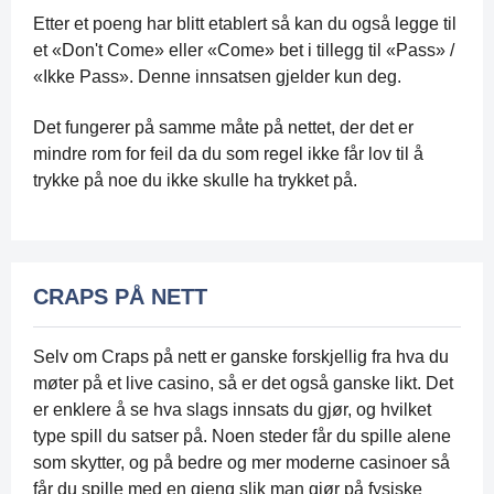
Etter et poeng har blitt etablert så kan du også legge til
et «Don't Come» eller «Come» bet i tillegg til «Pass» /
«Ikke Pass». Denne innsatsen gjelder kun deg.
Det fungerer på samme måte på nettet, der det er
mindre rom for feil da du som regel ikke får lov til å
trykke på noe du ikke skulle ha trykket på.
CRAPS PÅ NETT
Selv om Craps på nett er ganske forskjellig fra hva du
møter på et live casino, så er det også ganske likt. Det
er enklere å se hva slags innsats du gjør, og hvilket
type spill du satser på. Noen steder får du spille alene
som skytter, og på bedre og mer moderne casinoer så
får du spille med en gjeng slik man gjør på fysiske