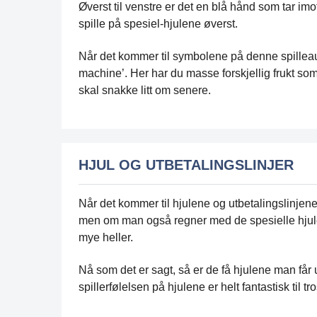
Øverst til venstre er det en blå hånd som tar im
spille på spesiel-hjulene øverst.
Når det kommer til symbolene på denne spilleauto
machine’. Her har du masse forskjellig frukt som
skal snakke litt om senere.
HJUL OG UTBETALINGSLINJER
Når det kommer til hjulene og utbetalingslinjene 
men om man også regner med de spesielle hjulen
mye heller.
Nå som det er sagt, så er de få hjulene man får 
spillerfølelsen på hjulene er helt fantastisk til tro