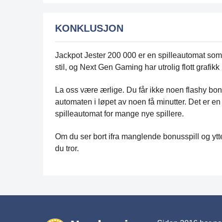
KONKLUSJON
Jackpot Jester 200 000 er en spilleautomat som v
stil, og Next Gen Gaming har utrolig flott graf
La oss være ærlige. Du får ikke noen flashy bo
automaten i løpet av noen få minutter. Det er en
spilleautomat for mange nye spillere.
Om du ser bort ifra manglende bonusspill og ytt
du tror.