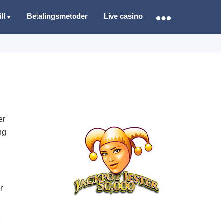
ll
Betalingsmetoder
Live casino
er
ng
r
e