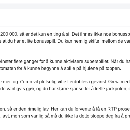
00 000, så er det kun en ting å si: Det finnes ikke noe bonusspill 
e at du har et lite bonusspill. Du kan nemlig skifte imellom de v
nster flere ganger for å kunne aktivisere superspillet. Når du ha
utomaten for å kunne begynne å spille på hjulene på toppen.
r, og 7’eren vil plutselig ville flerdobles i gevinst. Greia med ‘
 vanligvis gjør, og du har større sjanse for å treffe jackpoten, de
, så er den rimelig lav. Her kan du forvente å få en RTP prosen
t lavt, men som vanlig så må du ikke la dette stoppe deg fra å 