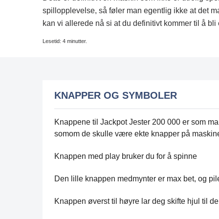
spillopplevelse, så føler man egentlig ikke at det m
kan vi allerede nå si at du definitivt kommer til å bli
Lesetid: 4 minutter.
KNAPPER OG SYMBOLER
Knappene til Jackpot Jester 200 000 er som man 
somom de skulle være ekte knapper på maskinen d
Knappen med play bruker du for å spinne
Den lille knappen medmynter er max bet, og pil
Knappen øverst til høyre lar deg skifte hjul til