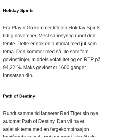
Holiday Spirits
Fra Play’n Go kommer tittelen Holiday Spirits
tidlig november. Mest sannsynlig rundt den
femte. Dette er nok en automat med jul som
tema. Den kommer med så lite som fem
gevinstlinjer, middels volatilitet og en RTP på
94,22 %. Maks gevinst er 1600 ganger
innsatsen din.
Path of Destiny
Rundt samme tid lanserer Red Tiger sin nye
automat Path of Destiny. Den vil ha et
asiatisk tema med en fargekombinasjon