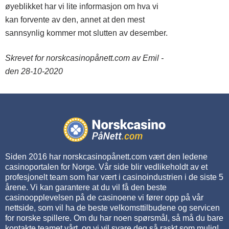
øyeblikket har vi lite informasjon om hva vi
kan forvente av den, annet at den mest
sannsynlig kommer mot slutten av desember.
Skrevet for norskcasinopånett.com av
Emil
-
den 28-10-2020
Siden 2016 har norskcasinopånett.com vært den ledene
casinoportalen for Norge. Vår side blir vedlikeholdt av et
profesjonelt team som har vært i casinoindustrien i de siste 5
årene. Vi kan garantere at du vil få den beste
casinoopplevelsen på de casinoene vi fører opp på vår
nettside, som vil ha de beste velkomsttilbudene og servicen
for norske spillere. Om du har noen spørsmål, så må du bare
kontakte teamet vårt, og vi vil svare deg så raskt som mulig!