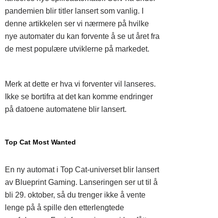
pandemien blir titler lansert som vanlig. I
denne artikkelen ser vi nærmere på hvilke
nye automater du kan forvente å se ut året fra
de mest populære utviklerne på markedet.
Merk at dette er hva vi forventer vil lanseres.
Ikke se bortifra at det kan komme endringer
på datoene automatene blir lansert.
Top Cat Most Wanted
En ny automat i Top Cat-universet blir lansert
av Blueprint Gaming. Lanseringen ser ut til å
bli 29. oktober, så du trenger ikke å vente
lenge på å spille den etterlengtede