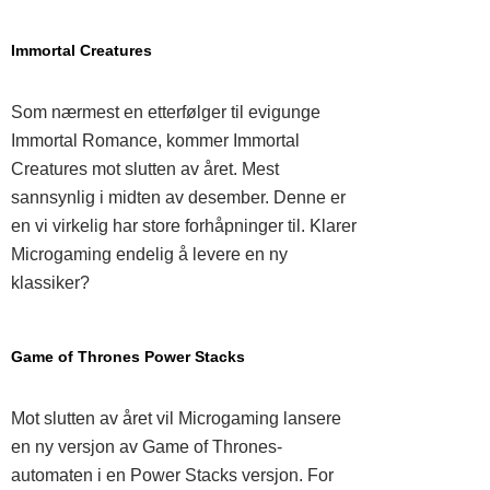
Immortal Creatures
Som nærmest en etterfølger til evigunge
Immortal Romance, kommer Immortal
Creatures mot slutten av året. Mest
sannsynlig i midten av desember. Denne er
en vi virkelig har store forhåpninger til. Klarer
Microgaming endelig å levere en ny
klassiker?
Game of Thrones Power Stacks
Mot slutten av året vil Microgaming lansere
en ny versjon av Game of Thrones-
automaten i en Power Stacks versjon. For