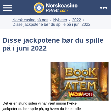
HellSpin
Roulette online
Norsk casino på nett
Nyheter
2022
Disse jackpotene bør du spille på i juni 2022
Rapid Casino
Blackjack online
Disse jackpotene bør du spille
Lucky Dreams
Spillautomater online
på i juni 2022
Det er en stund siden vi har vært innom hvilke 
jackpoter du bør spille på, og hvem du ikke spille 