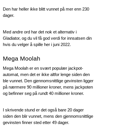
Den har heller ikke blitt vunnet på mer enn 230 
dager.
Med andre ord har det nok et alternativ i 
Gladiator, og du vil få god verdi for innsatsen din 
hvis du velger å spille her i juni 2022.
Mega Moolah
Mega Moolah er en svært populær jackpot-
automat, men det er ikke altfor lenge siden den 
ble vunnet. Den gjennomsnittlige gevinsten ligger 
på nærmere 90 millioner kroner, mens jackpoten 
og befinner seg på rundt 40 millioner kroner.
I skrivende stund er det også bare 20 dager 
siden den blir vunnet, mens den gjennomsnittlige 
gevinsten finner sted etter 49 dager.