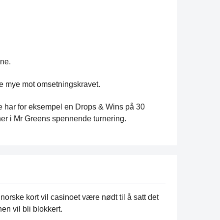
ene.
like mye mot omsetningskravet.
De har for eksempel en Drops & Wins på 30
oner i Mr Greens spennende turnering.
rske kort vil casinoet være nødt til å satt det
n vil bli blokkert.