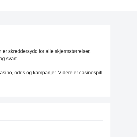
 er skreddersydd for alle skjermstørrelser,
og svart.
asino, odds og kampanjer. Videre er casinospill