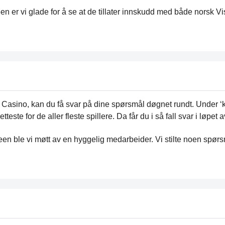
 er vi glade for å se at de tillater innskudd med både norsk Visa
 Casino, kan du få svar på dine spørsmål døgnet rundt. Under ‘ko
tteste for de aller fleste spillere. Da får du i så fall svar i løpet a
een ble vi møtt av en hyggelig medarbeider. Vi stilte noen spø