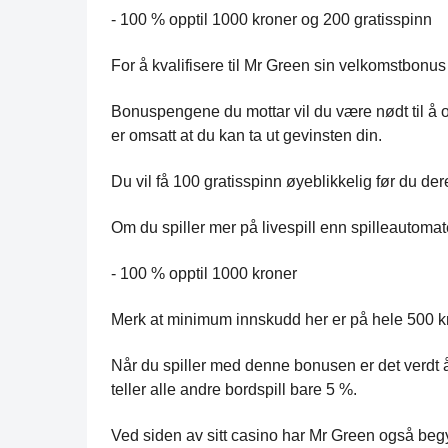
- 100 % opptil 1000 kroner og 200 gratisspinn
For å kvalifisere til Mr Green sin velkomstbonus
Bonuspengene du mottar vil du være nødt til å om
er omsatt at du kan ta ut gevinsten din.
Du vil få 100 gratisspinn øyeblikkelig før du der
Om du spiller mer på livespill enn spilleautoma
- 100 % opptil 1000 kroner
Merk at minimum innskudd her er på hele 500 k
Når du spiller med denne bonusen er det verdt
teller alle andre bordspill bare 5 %.
Ved siden av sitt casino har Mr Green også begy