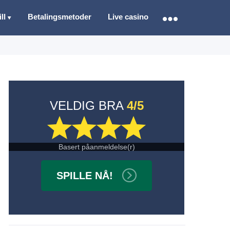
ll
Betalingsmetoder
Live casino
VELDIG BRA
4/5
Basert påanmeldelse(r)
SPILLE NÅ!