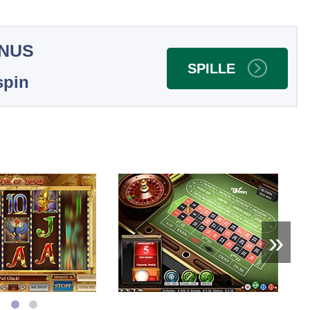
ONUS
SPILLE
spin
»