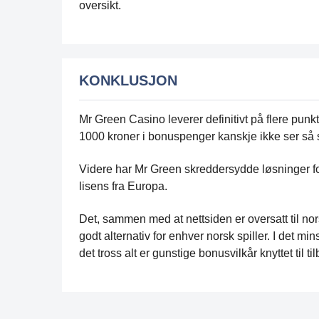
oversikt.
KONKLUSJON
Mr Green Casino leverer definitivt på flere pun
1000 kroner i bonuspenger kanskje ikke ser så 
Videre har Mr Green skreddersydde løsninger f
lisens fra Europa.
Det, sammen med at nettsiden er oversatt til norsk
godt alternativ for enhver norsk spiller. I det 
det tross alt er gunstige bonusvilkår knyttet til ti