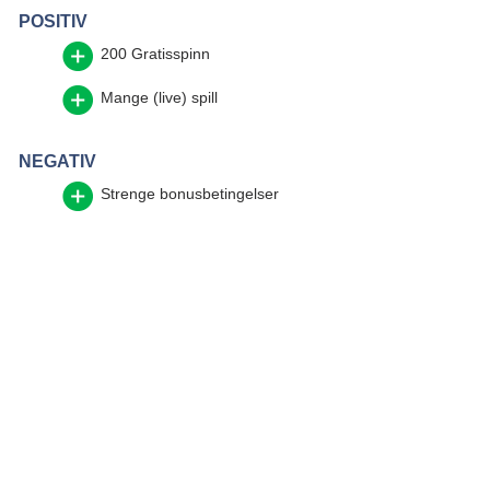
POSITIV
200 Gratisspinn
Mange (live) spill
NEGATIV
Strenge bonusbetingelser